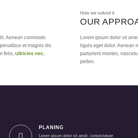
How we solved it
OUR APPRO
 elit. Aenean commodo
Lorem ipsum dolor sit ame
penatibus et magnis dis
ligula eget dolor. Aenean
 felis,
ultricies nec
,
parturient montes, nascetu
pellen.
PLANING
Lorem ipsum dolor sit amet, consectetuer