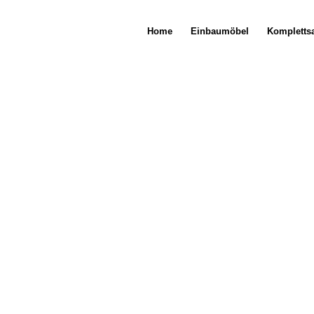
Home
Einbaumöbel
Kompletts
O EXAMPLE
 like