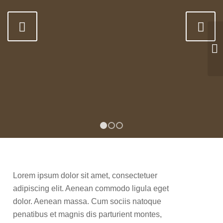
Weiter
1
2
3
Lorem ipsum dolor sit amet, consectetuer
adipiscing elit. Aenean commodo ligula eget
dolor. Aenean massa. Cum sociis natoque
penatibus et magnis dis parturient montes,